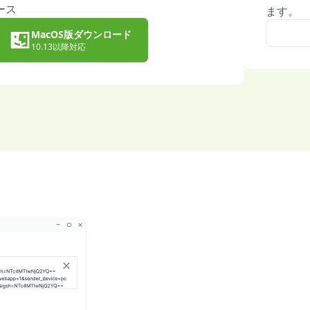
ース
ます。
MacOS版ダウンロード
10.13以降対応