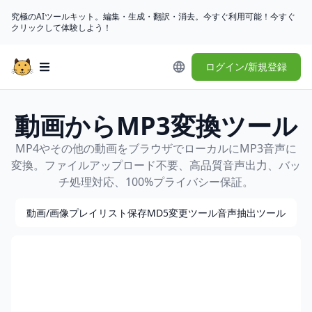
究極のAIツールキット。編集・生成・翻訳・消去。今すぐ利用可能！今すぐ
クリックして体験しよう！
ログイン/新規登録
Open main menu
動画からMP3変換ツール
MP4やその他の動画をブラウザでローカルにMP3音声に
変換。ファイルアップロード不要、高品質音声出力、バッ
チ処理対応、100%プライバシー保証。
動画/画像
プレイリスト保存
MD5変更ツール
音声抽出ツール