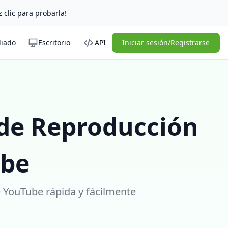
z clic para probarla!
liado
Escritorio
API
Iniciar sesión/Registrarse
 de Reproducción
ube
 YouTube rápida y fácilmente